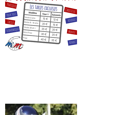
Service disponible à Lamotte-
Beuvron lors des Championnats
de France Poney et Club. Louez
une veste à la demi-journée,
réservez sur
notre plateforme
de réservation
ou par
mail
ou
téléphone
.